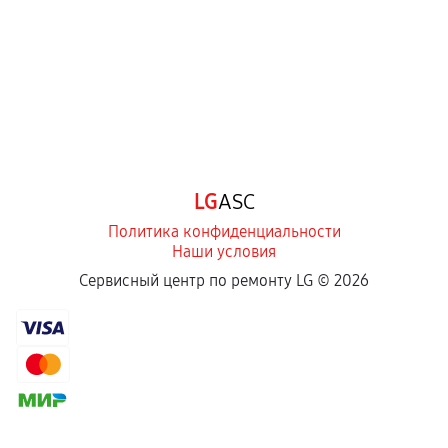
Самостоятельный ремонт или вмешательство
третьих лиц.
Естественный износ деталей, если иное не
предусмотрено отдельно.
Обращение после окончания гарантийного
срока.
Программные сбои, если это не указано в
LG
ASC
отдельных условиях.
Политика конфиденциальности
Наши условия
Если комплектующие куплены
Сервисный центр по ремонту LG ©
2026
самостоятельно
Гарантия на выполненные работы может
сохраняться полностью или частично, если
соблюдены следующие условия:
Предоставленные детали подходят по
техническим параметрам и не имеют внешних