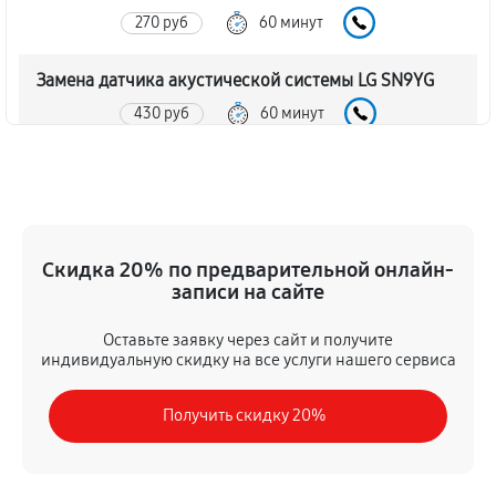
270 руб
60 минут
Замена датчика акустической системы LG SN9YG
430 руб
60 минут
Замена кнопки акустической системы LG SN9YG
410 руб
60 минут
Ремонт корпуса акустической системы LG SN9YG
Скидка 20% по предварительной онлайн-
записи на сайте
980 руб
60 минут
Оставьте заявку через сайт и получите
Настройка акустической системы LG SN9YG
индивидуальную скидку на все услуги нашего сервиса
410 руб
60 минут
Получить скидку 20%
Комплексная чистка акустической системы LG
SN9YG