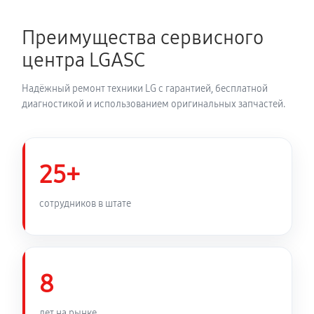
520 руб
60 минут
Преимущества сервисного
Замена дисплея (экрана)
центра LGASC
1800 руб
60 минут
Надёжный ремонт техники LG с гарантией, бесплатной
Модернизация акустической системы LG SN9YG
диагностикой и использованием оригинальных запчастей.
1650 руб
60 минут
25+
сотрудников в штате
8
лет на рынке