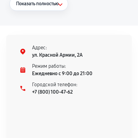
Что считается гарантийным случаем
Показать полностью
Повторное возникновение неисправности,
напрямую связанной с выполненным
ремонтом.
Поломка установленной детали при
нормальной эксплуатации в течение
Адрес:
гарантийного срока.
ул. Красной Армии, 2А
Несоответствие комплектующей заявленным
Режим работы:
техническим характеристикам.
Ежедневно с 9:00 до 21:00
Городской телефон:
+7 (800) 100-47-62
Документы для подтверждения
гарантии
Гарантийный талон.
Акт выполненных работ с датой, перечнем
услуг и сроком гарантии.