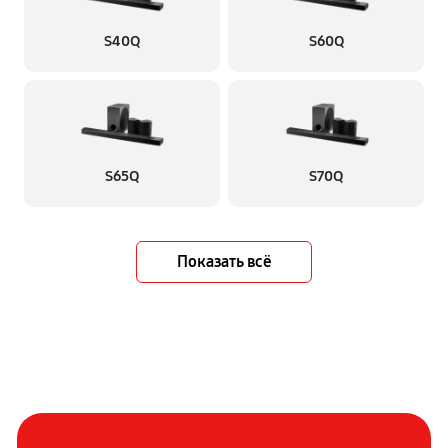
S40Q
S60Q
S65Q
S70Q
Показать всё