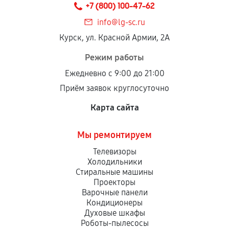
+7 (800) 100-47-62
дефектов.
info@lg-sc.ru
Установка была выполнена нашим сервисным
Курск, ул. Красной Армии, 2А
центром.
При этом гарантия на сами комплектующие
Режим работы
остается на стороне производителя или
Ежедневно с 9:00 до 21:00
продавца. За качество сторонних деталей
Приём заявок круглосуточно
сервисный центр ответственности не несет.
Карта сайта
Мы ремонтируем
Телевизоры
Холодильники
Стиральные машины
Проекторы
Варочные панели
Кондиционеры
Духовые шкафы
Роботы-пылесосы