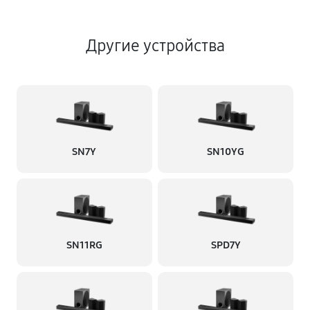
Другие устройства
SN7Y
SN10YG
SN11RG
SPD7Y