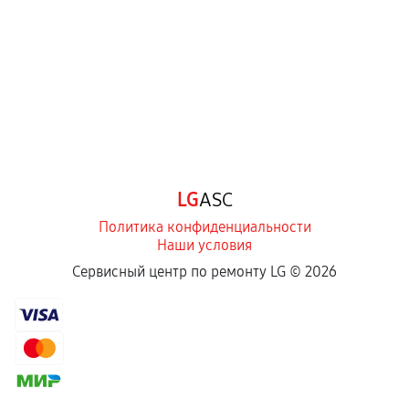
Самостоятельный ремонт или вмешательство
третьих лиц.
Естественный износ деталей, если иное не
предусмотрено отдельно.
Обращение после окончания гарантийного
срока.
Программные сбои, если это не указано в
LG
ASC
отдельных условиях.
Политика конфиденциальности
Наши условия
Если комплектующие куплены
Сервисный центр по ремонту LG ©
2026
самостоятельно
Гарантия на выполненные работы может
сохраняться полностью или частично, если
соблюдены следующие условия:
Предоставленные детали подходят по