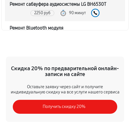
Ремонт сабвуфера аудиосистемы LG BH6530T
2250 руб
90 минут
Ремонт Bluetooth модуля
1620 руб
60 минут
Чистка контактов аудиосистемы LG BH6530T
720 руб
45 минут
Скидка 20% по предварительной онлайн-
записи на сайте
Замена шлейфа аудиосистемы LG BH6530T
1350 руб
50 минут
Оставьте заявку через сайт и получите
индивидуальную скидку на все услуги нашего сервиса
Замена разъема питания
Получить скидку 20%
900 руб
40 минут
Восстановление после попадания влаги