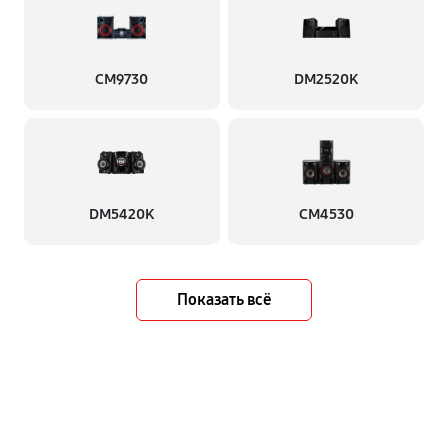
CM9730
DM2520K
DM5420K
CM4530
Показать всё