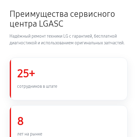
2700 руб
150 минут
Преимущества сервисного
Замена динамика аудиосистемы LG BH6530T
центра LGASC
1350 руб
60 минут
Надёжный ремонт техники LG с гарантией, бесплатной
Обновление ПО аудиосистемы LG BH6530T
диагностикой и использованием оригинальных запчастей.
630 руб
30 минут
Замена корпуса аудиосистемы LG BH6530T
25+
1260 руб
90 минут
сотрудников в штате
Замена кабеля питания
810 руб
45 минут
8
лет на рынке