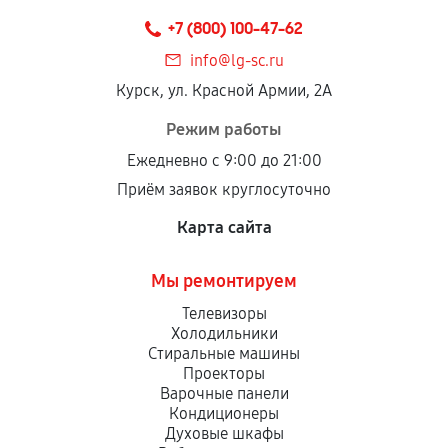
техническим параметрам и не имеют внешних
+7 (800) 100-47-62
дефектов.
info@lg-sc.ru
Установка была выполнена нашим сервисным
Курск, ул. Красной Армии, 2А
центром.
При этом гарантия на сами комплектующие
Режим работы
остается на стороне производителя или
Ежедневно с 9:00 до 21:00
продавца. За качество сторонних деталей
Приём заявок круглосуточно
сервисный центр ответственности не несет.
Карта сайта
Мы ремонтируем
Телевизоры
Холодильники
Стиральные машины
Проекторы
Варочные панели
Кондиционеры
Духовые шкафы