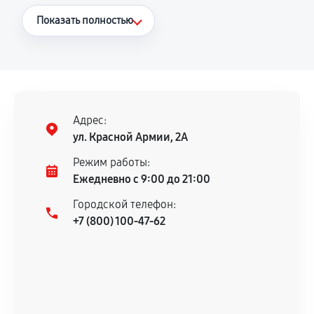
Что считается гарантийным случаем
Показать полностью
Повторное возникновение неисправности,
напрямую связанной с выполненным
ремонтом.
Поломка установленной детали при
нормальной эксплуатации в течение
Адрес:
гарантийного срока.
ул. Красной Армии, 2А
Несоответствие комплектующей заявленным
Режим работы:
техническим характеристикам.
Ежедневно с 9:00 до 21:00
Городской телефон:
+7 (800) 100-47-62
Документы для подтверждения
гарантии
Гарантийный талон.
Акт выполненных работ с датой, перечнем