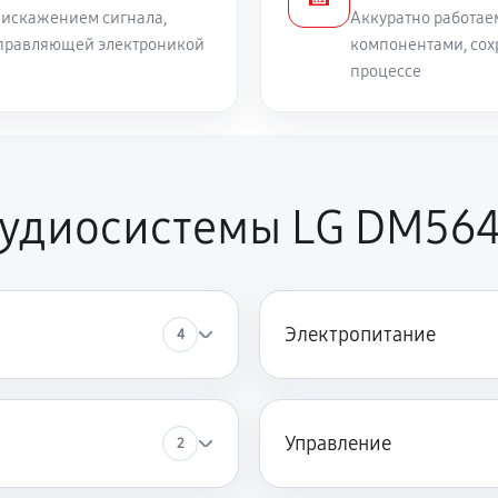
 искажением сигнала,
Аккуратно работае
 управляющей электроникой
компонентами, сох
процессе
аудиосистемы LG DM56
Электропитание
4
Управление
2