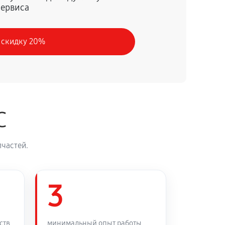
сервиса
60 минут
Заказать
 скидку 20%
30 минут
Заказать
90 минут
Заказать
C
45 минут
Заказать
частей.
3
ств
минимальный опыт работы