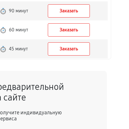
90 минут
Заказать
60 минут
Заказать
45 минут
Заказать
50 минут
Заказать
редварительной
40 минут
Заказать
 сайте
150 минут
Заказать
 получите индивидуальную
сервиса
60 минут
Заказать