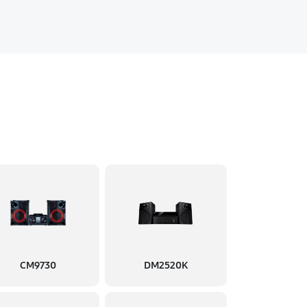
CM9730
DM2520K