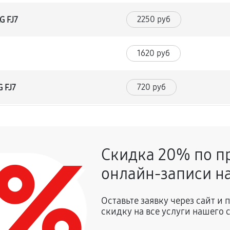
2250 руб
G FJ7
1620 руб
720 руб
 FJ7
1350 руб
J7
0%
Скидка 20% по п
900 руб
онлайн-записи на
2700 руб
влаги
Оставьте заявку через сайт и
скидку на все услуги нашего 
1350 руб
 FJ7