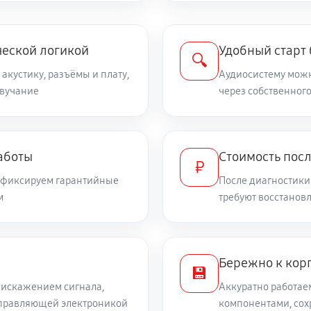
ческой логикой
Удобный старт
🔍
 акустику, разъёмы и плату,
Аудиосистему можн
звучание
через собственного
аботы
Стоимость пос
₽
и фиксируем гарантийные
После диагностики
м
требуют восстанов
Бережно к корп
💾
 искажением сигнала,
Аккуратно работае
 управляющей электроникой
компонентами, сох