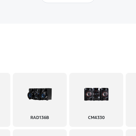
RAD136B
CM4330