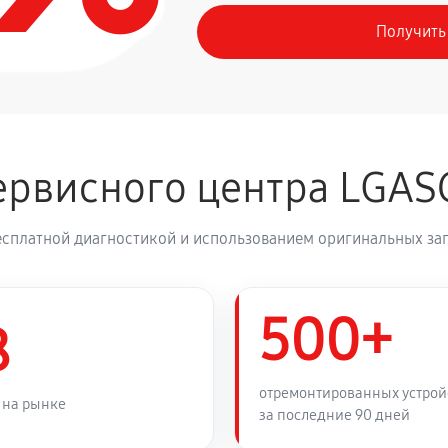
Получить
630 руб
J7
1260 руб
FJ7
рвисного центра LGAS
810 руб
есплатной диагностикой и использованием оригинальных зап
500+
8
отремонтированных устрой
 на рынке
за последние 90 дней