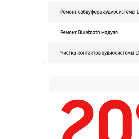
Ремонт сабвуфера аудиосистемы L
Ремонт Bluetooth модуля
Чистка контактов аудиосистемы LG
Замена шлейфа аудиосистемы LG F
2
Замена разъема питания
Восстановление после попадания 
Замена динамика аудиосистемы LG