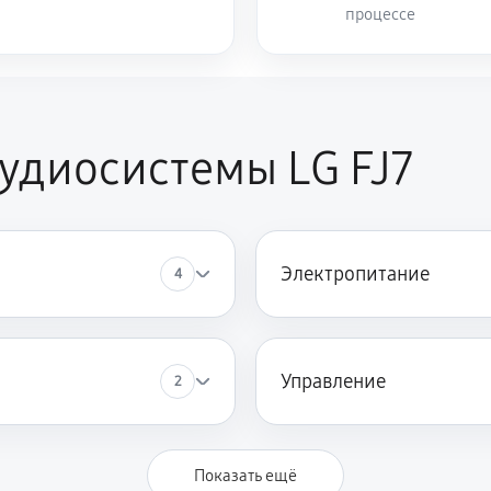
процессе
удиосистемы LG FJ7
Электропитание
4
Управление
2
Показать ещё