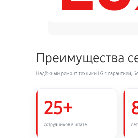
Обновление ПО аудиосистемы LG F
Замена корпуса аудиосистемы LG 
Преимущества се
Замена кабеля питания
Надёжный ремонт техники LG с гарантией, б
25+
сотрудников в штате
лет