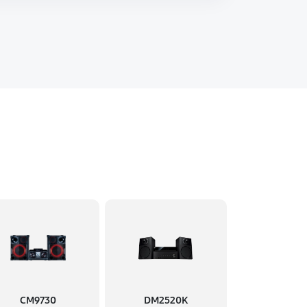
CM9730
DM2520K