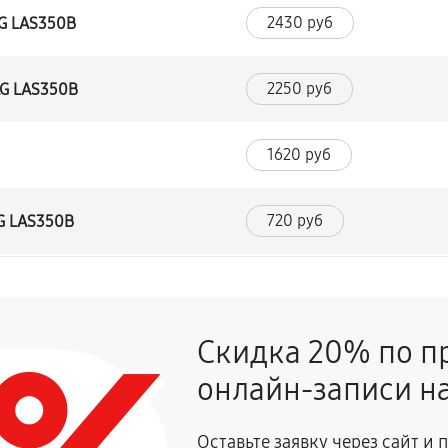
2430 руб
LG LAS350B
2250 руб
LG LAS350B
1620 руб
720 руб
LG LAS350B
1350 руб
LAS350B
Скидка 20% по п
900 руб
онлайн-записи на
2700 руб
влаги
Оставьте заявку через сайт и