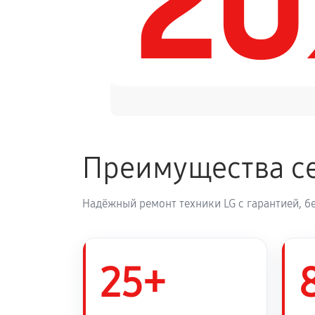
2
Замена динамика аудиосистемы L
Обновление ПО аудиосистемы LG
Замена корпуса аудиосистемы LG
Преимущества се
Замена кабеля питания
Надёжный ремонт техники LG с гарантией, б
25+