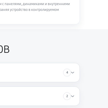
м с панелями, динамиками и внутренними
раняя устройство в контролируемом
0B
4
2