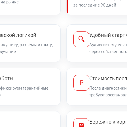
 на рынке
за последние 90 дней
ческой логикой
Удобный старт
🔍
 акустику, разъёмы и плату,
Аудиосистему можн
звучание
через собственного
аботы
Стоимость пос
₽
и фиксируем гарантийные
После диагностики
м
требуют восстанов
Бережно к корп
💾