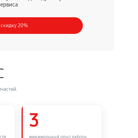
сервиса
60 минут
Заказать
 скидку 20%
30 минут
Заказать
90 минут
Заказать
C
45 минут
Заказать
частей.
3
ств
минимальный опыт работы