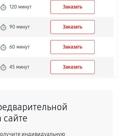
120 минут
Заказать
90 минут
Заказать
60 минут
Заказать
45 минут
Заказать
50 минут
Заказать
редварительной
40 минут
Заказать
 сайте
150 минут
Заказать
 получите индивидуальную