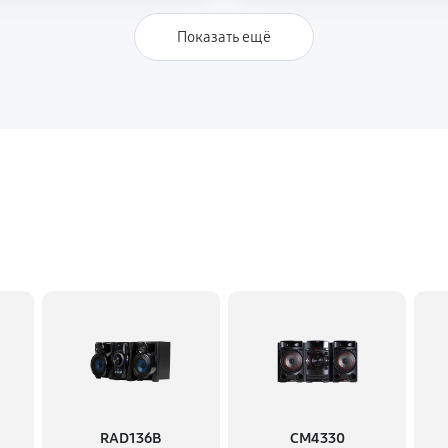
Показать ещё
RAD136B
CM4330