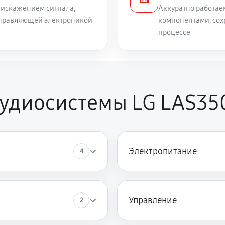
 искажением сигнала,
Аккуратно работае
 управляющей электроникой
компонентами, сох
процессе
аудиосистемы LG LAS35
Электропитание
4
Управление
2