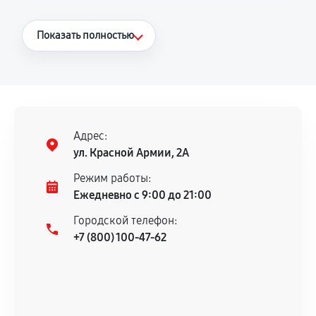
Что считается гарантийным случаем
Показать полностью
Повторное возникновение неисправности,
напрямую связанной с выполненным
ремонтом.
Поломка установленной детали при
нормальной эксплуатации в течение
Адрес:
гарантийного срока.
ул. Красной Армии, 2А
Несоответствие комплектующей заявленным
Режим работы:
техническим характеристикам.
Ежедневно с 9:00 до 21:00
Городской телефон:
+7 (800) 100-47-62
Документы для подтверждения
гарантии
Гарантийный талон.