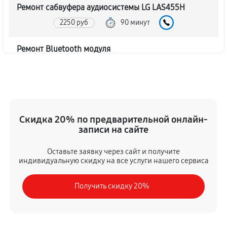
Ремонт сабвуфера аудиосистемы LG LAS455H
2250 руб
90 минут
Ремонт Bluetooth модуля
1620 руб
60 минут
Чистка контактов аудиосистемы LG LAS455H
720 руб
45 минут
Скидка 20% по предварительной онлайн-
записи на сайте
Замена шлейфа аудиосистемы LG LAS455H
1350 руб
50 минут
Оставьте заявку через сайт и получите
индивидуальную скидку на все услуги нашего сервиса
Замена разъема питания
Получить скидку 20%
900 руб
40 минут
Восстановление после попадания влаги