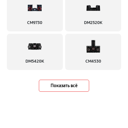
CM9730
DM2520K
DM5420K
CM4530
Показать всё