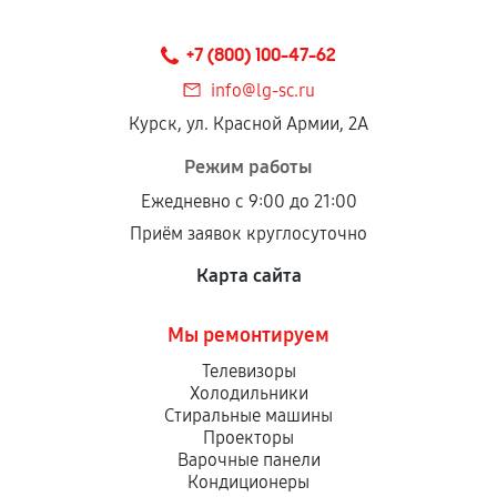
Предоставленные детали подходят по
техническим параметрам и не имеют внешних
+7 (800) 100-47-62
дефектов.
info@lg-sc.ru
Установка была выполнена нашим сервисным
Курск, ул. Красной Армии, 2А
центром.
При этом гарантия на сами комплектующие
Режим работы
остается на стороне производителя или
Ежедневно с 9:00 до 21:00
продавца. За качество сторонних деталей
Приём заявок круглосуточно
сервисный центр ответственности не несет.
Карта сайта
Мы ремонтируем
Телевизоры
Холодильники
Стиральные машины
Проекторы
Варочные панели
Кондиционеры