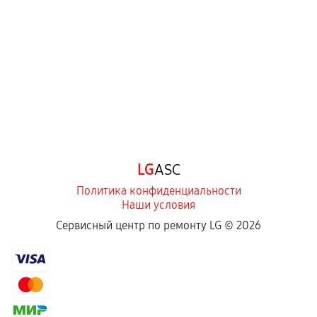
перегрев, коррозия.
Самостоятельный ремонт или вмешательство
третьих лиц.
Естественный износ деталей, если иное не
предусмотрено отдельно.
Обращение после окончания гарантийного
срока.
Программные сбои, если это не указано в
LG
ASC
отдельных условиях.
Политика конфиденциальности
Наши условия
Если комплектующие куплены
Сервисный центр по ремонту LG ©
2026
самостоятельно
Гарантия на выполненные работы может
сохраняться полностью или частично, если
соблюдены следующие условия: