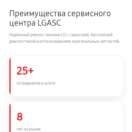
2700 руб
150 минут
Преимущества сервисного
Замена динамика аудиосистемы LG LAS455H
центра LGASC
1350 руб
60 минут
Надёжный ремонт техники LG с гарантией, бесплатной
Обновление ПО аудиосистемы LG LAS455H
диагностикой и использованием оригинальных запчастей.
630 руб
30 минут
Замена корпуса аудиосистемы LG LAS455H
25+
1260 руб
90 минут
сотрудников в штате
Замена кабеля питания
810 руб
45 минут
8
лет на рынке