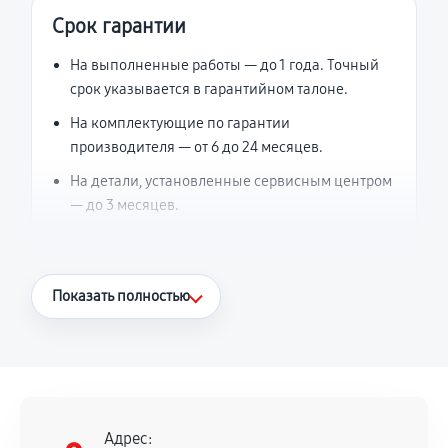
Срок гарантии
На выполненные работы — до 1 года. Точный
срок указывается в гарантийном талоне.
На комплектующие по гарантии
производителя — от 6 до 24 месяцев.
На детали, установленные сервисным центром
— до 3 месяцев.
Что считается гарантийным случаем
Показать полностью
Повторное возникновение неисправности,
напрямую связанной с выполненным
ремонтом.
Поломка установленной детали при
нормальной эксплуатации в течение
Адрес: