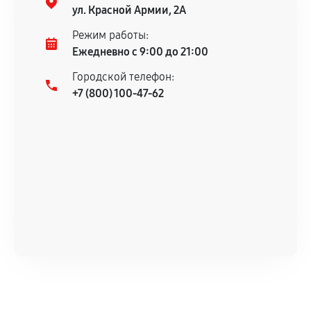
гарантийного срока.
ул. Красной Армии, 2А
Несоответствие комплектующей заявленным
Режим работы:
техническим характеристикам.
Ежедневно с 9:00 до 21:00
Городской телефон:
+7 (800) 100-47-62
Документы для подтверждения
гарантии
Гарантийный талон.
Акт выполненных работ с датой, перечнем
услуг и сроком гарантии.
Документы на установленные комплектующие
и кассовый чек.
Расширенная гарантия