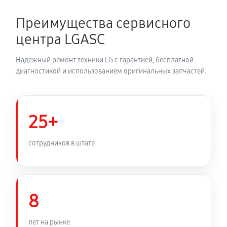
2700 руб
150 минут
Преимущества сервисного
Замена динамика аудиосистемы LG LAS750M
центра LGASC
1350 руб
60 минут
Надёжный ремонт техники LG с гарантией, бесплатной
Обновление ПО аудиосистемы LG LAS750M
диагностикой и использованием оригинальных запчастей.
630 руб
30 минут
Замена корпуса аудиосистемы LG LAS750M
25+
1260 руб
90 минут
сотрудников в штате
Замена кабеля питания
810 руб
45 минут
8
лет на рынке