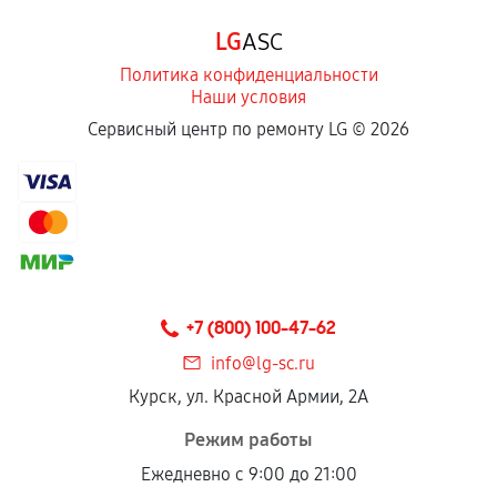
Программные сбои, если это не указано в
LG
ASC
отдельных условиях.
Политика конфиденциальности
Наши условия
Если комплектующие куплены
Сервисный центр по ремонту LG ©
2026
самостоятельно
Гарантия на выполненные работы может
сохраняться полностью или частично, если
соблюдены следующие условия:
Предоставленные детали подходят по
техническим параметрам и не имеют внешних
+7 (800) 100-47-62
дефектов.
info@lg-sc.ru
Установка была выполнена нашим сервисным
Курск, ул. Красной Армии, 2А
центром.
При этом гарантия на сами комплектующие
Режим работы
остается на стороне производителя или
Ежедневно с 9:00 до 21:00
продавца. За качество сторонних деталей