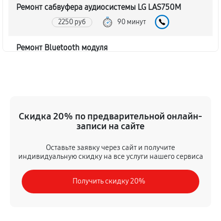
Ремонт сабвуфера аудиосистемы LG LAS750M
2250 руб
90 минут
Ремонт Bluetooth модуля
1620 руб
60 минут
Чистка контактов аудиосистемы LG LAS750M
720 руб
45 минут
Скидка 20% по предварительной онлайн-
записи на сайте
Замена шлейфа аудиосистемы LG LAS750M
1350 руб
50 минут
Оставьте заявку через сайт и получите
индивидуальную скидку на все услуги нашего сервиса
Замена разъема питания
Получить скидку 20%
900 руб
40 минут
Восстановление после попадания влаги