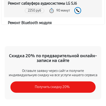
Ремонт сабвуфера аудиосистемы LG SJ6
2250 руб
90 минут
Ремонт Bluetooth модуля
1620 руб
60 минут
Чистка контактов аудиосистемы LG SJ6
720 руб
45 минут
Скидка 20% по предварительной онлайн-
записи на сайте
Замена шлейфа аудиосистемы LG SJ6
1350 руб
50 минут
Оставьте заявку через сайт и получите
индивидуальную скидку на все услуги нашего сервиса
Замена разъема питания
Получить скидку 20%
900 руб
40 минут
Восстановление после попадания влаги