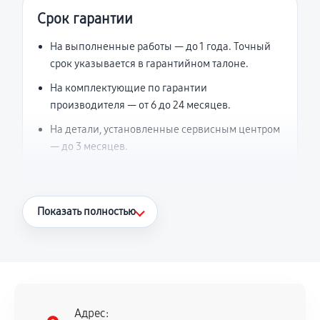
Срок гарантии
На выполненные работы — до 1 года. Точный
срок указывается в гарантийном талоне.
На комплектующие по гарантии
производителя — от 6 до 24 месяцев.
На детали, установленные сервисным центром
— до 3 месяцев.
Что считается гарантийным случаем
Показать полностью
Повторное возникновение неисправности,
напрямую связанной с выполненным
ремонтом.
Поломка установленной детали при
нормальной эксплуатации в течение
Адрес: