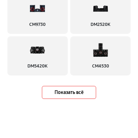
CM9730
DM2520K
DM5420K
CM4530
Показать всё