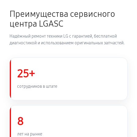
2700 руб
150 минут
Преимущества сервисного
Замена динамика аудиосистемы LG SJ6
центра LGASC
1350 руб
60 минут
Надёжный ремонт техники LG с гарантией, бесплатной
Обновление ПО аудиосистемы LG SJ6
диагностикой и использованием оригинальных запчастей.
630 руб
30 минут
Замена корпуса аудиосистемы LG SJ6
25+
1260 руб
90 минут
сотрудников в штате
Замена кабеля питания
810 руб
45 минут
8
лет на рынке