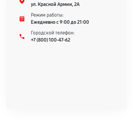
гарантийного срока.
ул. Красной Армии, 2А
Несоответствие комплектующей заявленным
Режим работы:
техническим характеристикам.
Ежедневно с 9:00 до 21:00
Городской телефон:
+7 (800) 100-47-62
Документы для подтверждения
гарантии
Гарантийный талон.
Акт выполненных работ с датой, перечнем
услуг и сроком гарантии.
Документы на установленные комплектующие
и кассовый чек.
Расширенная гарантия