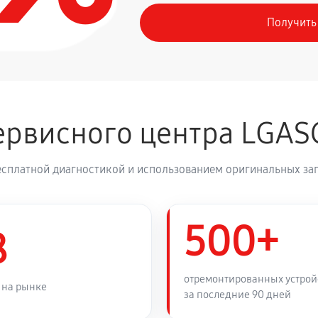
Получить
630 руб
SJ7
1260 руб
SJ7
рвисного центра LGAS
810 руб
есплатной диагностикой и использованием оригинальных зап
500+
8
отремонтированных устрой
 на рынке
за последние 90 дней