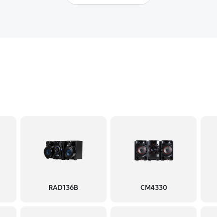
RAD136B
CM4330