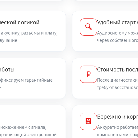
ческой логикой
Удобный старт
🔍
 акустику, разъёмы и плату,
Аудиосистему можн
звучание
через собственного
аботы
Стоимость пос
₽
и фиксируем гарантийные
После диагностики
м
требуют восстанов
Бережно к корп
💾
 искажением сигнала,
Аккуратно работае
 управляющей электроникой
компонентами, сох