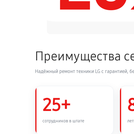
Обновление ПО аудиосистемы LG 
Замена корпуса аудиосистемы LG 
Преимущества се
Замена кабеля питания
Надёжный ремонт техники LG с гарантией, б
25+
сотрудников в штате
лет