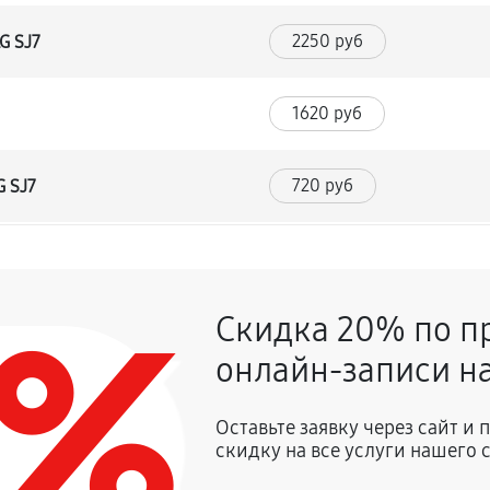
2250 руб
G SJ7
1620 руб
720 руб
G SJ7
1350 руб
SJ7
0%
Скидка 20% по п
900 руб
онлайн-записи на
2700 руб
влаги
Оставьте заявку через сайт и
скидку на все услуги нашего 
1350 руб
 SJ7