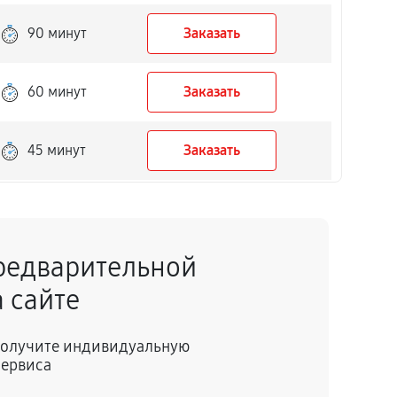
90 минут
Заказать
60 минут
Заказать
45 минут
Заказать
50 минут
Заказать
редварительной
40 минут
Заказать
 сайте
150 минут
Заказать
 получите индивидуальную
сервиса
60 минут
Заказать