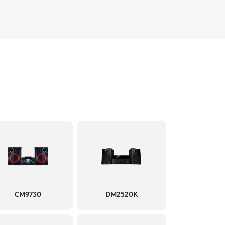
CM9730
DM2520K