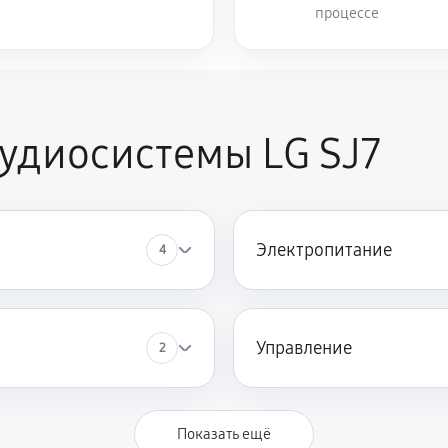
процессе
удиосистемы LG SJ7
Электропитание
4
Управление
2
Показать ещё