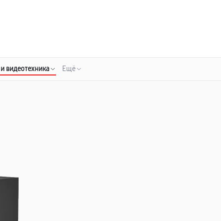
о 3 лет
Выезд мастера бесплатно
+7 (800) 100-47-62
Заказать ремонт
 и видеотехника
Ещё