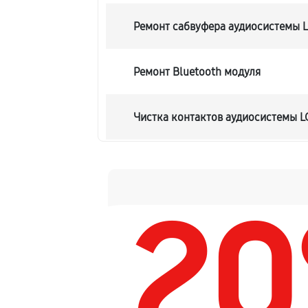
Ремонт сабвуфера аудиосистемы L
Ремонт Bluetooth модуля
Чистка контактов аудиосистемы L
Замена шлейфа аудиосистемы LG 
2
Замена разъема питания
Восстановление после попадания 
Замена динамика аудиосистемы LG