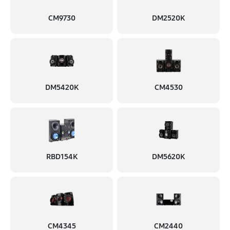
CM9730
DM2520K
DM5420K
CM4530
RBD154K
DM5620K
CM4345
CM2440