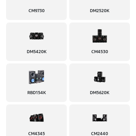
CM9730
DM2520K
DM5420K
CM4530
RBD154K
DM5620K
CM4345
CM2440