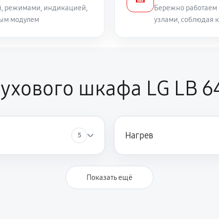
й, режимами, индикацией,
Бережно работаем 
ным модулем
узлами, соблюдая 
ухового шкафа LG LB 6
Нагрев
5
Показать ещё