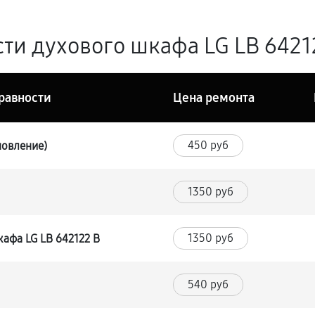
ти духового шкафа LG LB 64212
равности
Цена ремонта
450 руб
новление)
1350 руб
1350 руб
афа LG LB 642122 B
540 руб