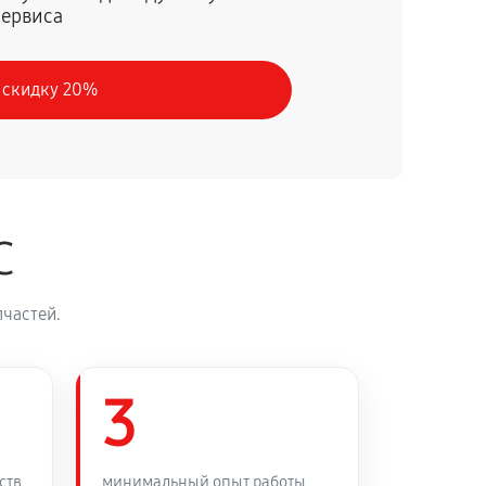
сервиса
60 минут
Заказать
 скидку 20%
C
частей.
3
ств
минимальный опыт работы