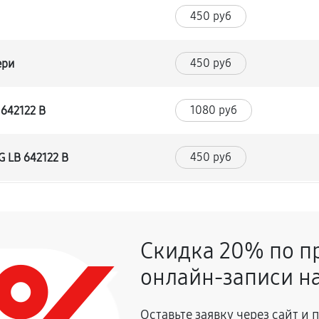
450 руб
450 руб
ери
1080 руб
 642122 B
450 руб
G LB 642122 B
630 руб
Скидка 20% по п
450 руб
онлайн-записи на
810 руб
афа LG LB 642122 B
Оставьте заявку через сайт и