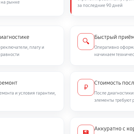
 на рынке
за последние 90 дней
диагностике
Быстрый приём
🔍
ереключатели, плату и
Оперативно оформл
правности
начинаем техничес
 ремонт
Стоимость посл
₽
емонта и условия гарантии,
После диагностики
элементы требуют 
Аккуратно с ко
💾