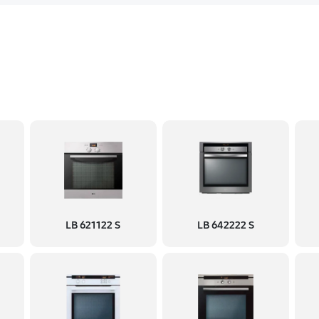
LB 621122 S
LB 642222 S