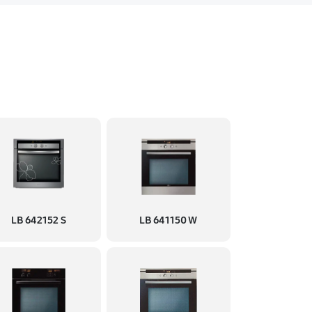
LB 642152 S
LB 641150 W