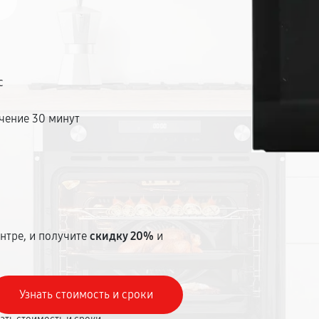
с
чение 30 минут
т
нтре, и получите
скидку 20%
и