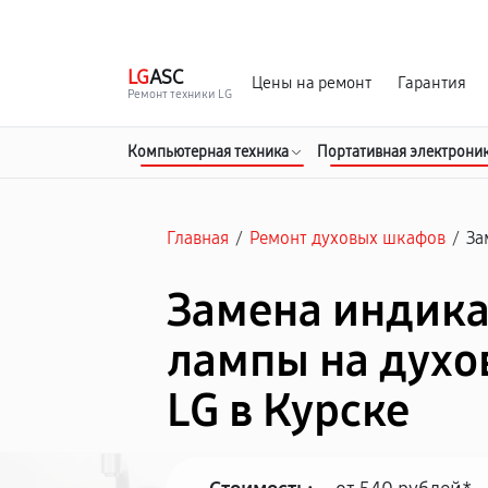
г. Курск
Ежедневно с 9:00 до 21:00
LG
ASC
Цены на ремонт
Гарантия
Ремонт техники LG
Компьютерная техника
Портативная электрони
Главная
/
Ремонт духовых шкафов
/
За
Замена индик
лампы на дух
LG в Курске