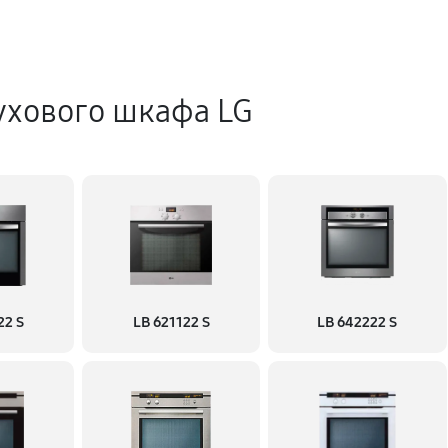
ухового шкафа LG
22 S
LB 621122 S
LB 642222 S