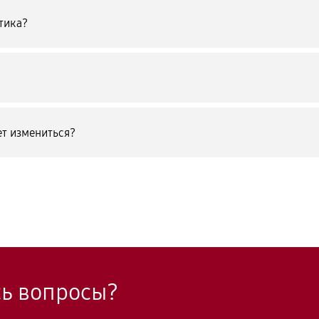
тика?
т измениться?
сь вопросы?