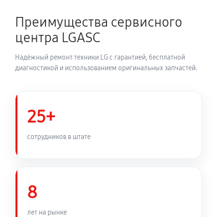
Преимущества сервисного
Ремонт испарителя холодильной камеры LG GC-154
центра LGASC
SQW
590 руб
60 минут
Надёжный ремонт техники LG с гарантией, бесплатной
диагностикой и использованием оригинальных запчастей.
Прочистка дренажной системы
800 руб
60 минут
25+
Замена электросхемы холодильной камеры LG GC-
154 SQW
сотрудников в штате
530 руб
60 минут
Замена реле холодильной камеры LG GC-154 SQW
500 руб
60 минут
8
Замена таймера холодильной камеры LG GC-154
лет на рынке