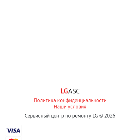
Нарушение правил эксплуатации,
механические повреждения, попадание влаги,
перегрев, коррозия.
Самостоятельный ремонт или вмешательство
третьих лиц.
Естественный износ деталей, если иное не
предусмотрено отдельно.
Обращение после окончания гарантийного
срока.
Программные сбои, если это не указано в
LG
ASC
отдельных условиях.
Политика конфиденциальности
Наши условия
Если комплектующие куплены
Сервисный центр по ремонту LG ©
2026
самостоятельно
Гарантия на выполненные работы может