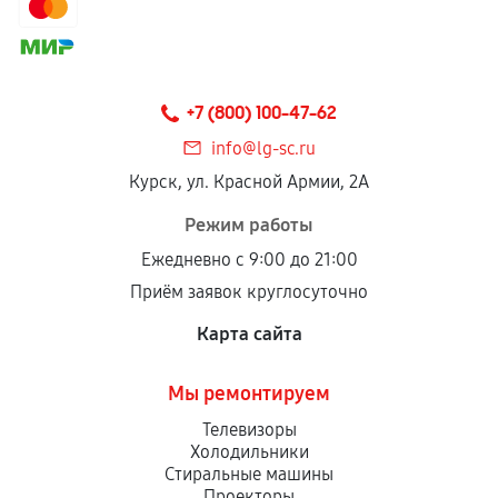
сохраняться полностью или частично, если
соблюдены следующие условия:
Предоставленные детали подходят по
техническим параметрам и не имеют внешних
+7 (800) 100-47-62
дефектов.
info@lg-sc.ru
Установка была выполнена нашим сервисным
Курск, ул. Красной Армии, 2А
центром.
При этом гарантия на сами комплектующие
Режим работы
остается на стороне производителя или
Ежедневно с 9:00 до 21:00
продавца. За качество сторонних деталей
Приём заявок круглосуточно
сервисный центр ответственности не несет.
Карта сайта
Мы ремонтируем
Телевизоры
Холодильники
Стиральные машины
Проекторы