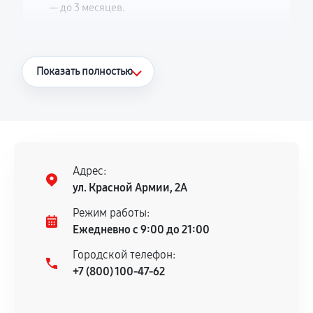
— до 3 месяцев.
Что считается гарантийным случаем
Показать полностью
Повторное возникновение неисправности,
напрямую связанной с выполненным
ремонтом.
Поломка установленной детали при
нормальной эксплуатации в течение
Адрес:
гарантийного срока.
ул. Красной Армии, 2А
Несоответствие комплектующей заявленным
Режим работы:
техническим характеристикам.
Ежедневно с 9:00 до 21:00
Городской телефон:
+7 (800) 100-47-62
Документы для подтверждения
гарантии