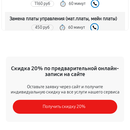
1160 руб
60 минут
Замена платы управления (мат.платы, мейн платы)
450 руб
60 минут
Ремонт/замена датчика температуры
590 руб
60 минут
Замена термостата холодильной камеры LG GC-154
Скидка 20% по предварительной онлайн-
SQW
записи на сайте
450 руб
60 минут
Оставьте заявку через сайт и получите
индивидуальную скидку на все услуги нашего сервиса
Ремонт датчика морозильного отделения
450 руб
60 минут
Получить скидку 20%
Замена фильтра осушителя
410 руб
60 минут