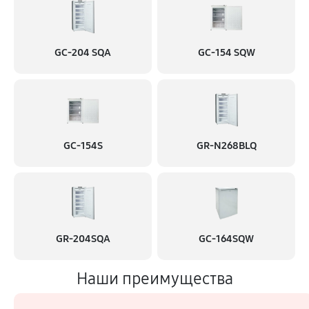
GC-204 SQA
GC-154 SQW
GC-154S
GR-N268BLQ
GR-204SQA
GC-164SQW
Наши преимущества