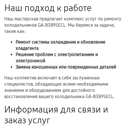
перегрев, коррозия.
Наш подход к работе
Самостоятельный ремонт или вмешательство
Наш мастерская предлагает комплекс услуг по ремонту
третьих лиц.
холодильников GA-B389SECL. Мы беремся за задачи,
Естественный износ деталей, если иное не
такие как:
предусмотрено отдельно.
Ремонт системы охлаждения и обновление
Обращение после окончания гарантийного
хладагента
срока.
Решение проблем с электропитанием и
электроникой
Программные сбои, если это не указано в
Замена изношенных или поврежденных деталей
отдельных условиях.
Наш коллектив включает в себя заслуженных
специалистов, обладающих всеми необходимыми
знаниями и оборудованием для достойного
Если комплектующие куплены
восстановления вашего холодильника GA-B389SECL.
самостоятельно
Информация для связи и
Гарантия на выполненные работы может
заказ услуг
сохраняться полностью или частично, если
соблюдены следующие условия: