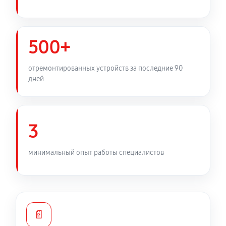
Замена фильтра осушителя
450 руб
60 минут
500+
Замена электросхемы холодильника LG GA-
отремонтированных устройств за последние 90
B389SECL
дней
530 руб
60 минут
Замена нагревателя оттайки
3
450 руб
60 минут
минимальный опыт работы специалистов
📄