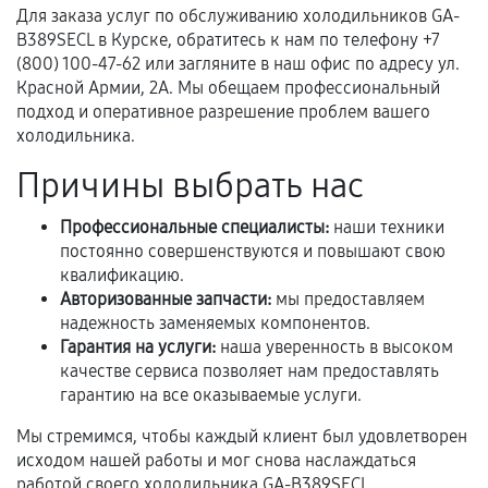
Для заказа услуг по обслуживанию холодильников GA-
Предоставленные детали подходят по
B389SECL в Курске, обратитесь к нам по телефону +7
техническим параметрам и не имеют внешних
(800) 100-47-62 или загляните в наш офис по адресу ул.
дефектов.
Красной Армии, 2А. Мы обещаем профессиональный
подход и оперативное разрешение проблем вашего
Установка была выполнена нашим сервисным
холодильника.
центром.
При этом гарантия на сами комплектующие
Причины выбрать нас
остается на стороне производителя или
продавца. За качество сторонних деталей
Профессиональные специалисты:
наши техники
сервисный центр ответственности не несет.
постоянно совершенствуются и повышают свою
квалификацию.
Авторизованные запчасти:
мы предоставляем
надежность заменяемых компонентов.
Гарантия на услуги:
наша уверенность в высоком
качестве сервиса позволяет нам предоставлять
гарантию на все оказываемые услуги.
Мы стремимся, чтобы каждый клиент был удовлетворен
исходом нашей работы и мог снова наслаждаться
работой своего холодильника GA-B389SECL.