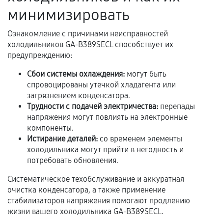
Акт выполненных работ с датой, перечнем
минимизировать
услуг и сроком гарантии.
Ознакомление с причинами неисправностей
Документы на установленные комплектующие
холодильников GA-B389SECL способствует их
и кассовый чек.
предупреждению:
Сбои системы охлаждения:
могут быть
спровоцированы утечкой хладагента или
Расширенная гарантия
загрязнением конденсатора.
Трудности с подачей электричества:
перепады
В некоторых случаях возможно оформление
напряжения могут повлиять на электронные
расширенной гарантии. Стоимость, сроки и
компоненты.
условия продления согласовываются отдельно и
Истирание деталей:
со временем элементы
фиксируются в документах.
холодильника могут прийти в негодность и
потребовать обновления.
Систематическое техобслуживание и аккуратная
Когда гарантия не действует
очистка конденсатора, а также применение
стабилизаторов напряжения помогают продлению
Нарушение правил эксплуатации,
жизни вашего холодильника GA-B389SECL.
механические повреждения, попадание влаги,