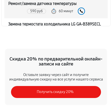
Ремонт/замена датчика температуры
590 руб
60 минут
Замена термостата холодильника LG GA-B389SECL
450 руб
60 минут
Замена дефростера холодильника LG GA-B389SECL
1310 руб
60 минут
Скидка 20% по предварительной онлайн-
записи на сайте
Замена мотор-компрессора
530 руб
60 минут
Оставьте заявку через сайт и получите
индивидуальную скидку на все услуги нашего сервиса
Ремонт испарителя холодильника LG GA-B389SECL
Получить скидку 20%
590 руб
60 минут
Перевешивание дверей