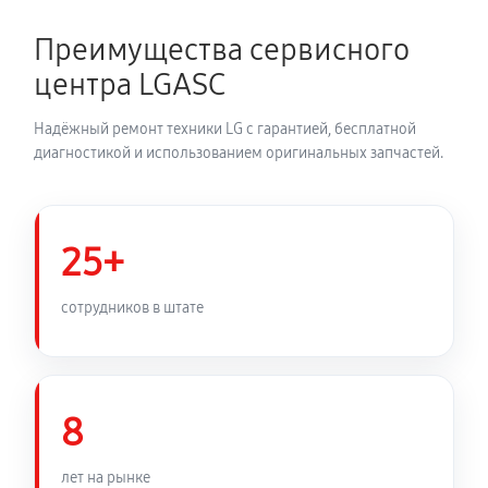
680 руб
60 минут
Преимущества сервисного
Устранение засора трубопровода
центра LGASC
720 руб
60 минут
Надёжный ремонт техники LG с гарантией, бесплатной
Ремонт датчика морозильного отделения
диагностикой и использованием оригинальных запчастей.
410 руб
60 минут
Прочистка дренажной системы
25+
800 руб
60 минут
сотрудников в штате
Замена трубопровода холодильника LG GA-
B389SECL
1260 руб
60 минут
8
Замена ТЭН холодильника LG GA-B389SECL
лет на рынке
450 руб
60 минут