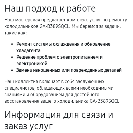
перегрев, коррозия.
Наш подход к работе
Самостоятельный ремонт или вмешательство
Наш мастерская предлагает комплекс услуг по ремонту
третьих лиц.
холодильников GA-B389SQCL. Мы беремся за задачи,
Естественный износ деталей, если иное не
такие как:
предусмотрено отдельно.
Ремонт системы охлаждения и обновление
Обращение после окончания гарантийного
хладагента
срока.
Решение проблем с электропитанием и
электроникой
Программные сбои, если это не указано в
Замена изношенных или поврежденных деталей
отдельных условиях.
Наш коллектив включает в себя заслуженных
специалистов, обладающих всеми необходимыми
знаниями и оборудованием для достойного
Если комплектующие куплены
восстановления вашего холодильника GA-B389SQCL.
самостоятельно
Информация для связи и
Гарантия на выполненные работы может
заказ услуг
сохраняться полностью или частично, если
соблюдены следующие условия: