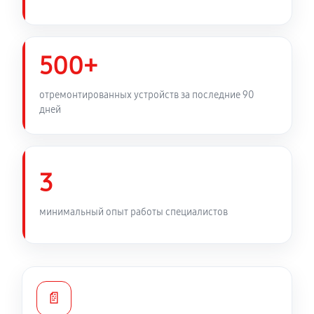
Замена фильтра осушителя
450 руб
60 минут
500+
Замена электросхемы холодильника LG GA-
отремонтированных устройств за последние 90
B389SQCL
дней
530 руб
60 минут
Замена нагревателя оттайки
3
450 руб
60 минут
минимальный опыт работы специалистов
📄