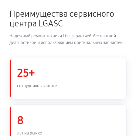
680 руб
60 минут
Преимущества сервисного
Устранение засора трубопровода
центра LGASC
720 руб
60 минут
Надёжный ремонт техники LG с гарантией, бесплатной
Ремонт датчика морозильного отделения
диагностикой и использованием оригинальных запчастей.
410 руб
60 минут
Прочистка дренажной системы
25+
800 руб
60 минут
сотрудников в штате
Замена трубопровода холодильника LG GA-
B389SQCL
1260 руб
60 минут
8
Замена ТЭН холодильника LG GA-B389SQCL
лет на рынке
450 руб
60 минут