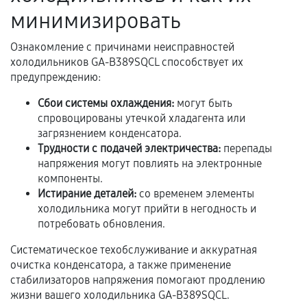
Акт выполненных работ с датой, перечнем
минимизировать
услуг и сроком гарантии.
Ознакомление с причинами неисправностей
Документы на установленные комплектующие
холодильников GA-B389SQCL способствует их
и кассовый чек.
предупреждению:
Сбои системы охлаждения:
могут быть
спровоцированы утечкой хладагента или
Расширенная гарантия
загрязнением конденсатора.
Трудности с подачей электричества:
перепады
В некоторых случаях возможно оформление
напряжения могут повлиять на электронные
расширенной гарантии. Стоимость, сроки и
компоненты.
условия продления согласовываются отдельно и
Истирание деталей:
со временем элементы
фиксируются в документах.
холодильника могут прийти в негодность и
потребовать обновления.
Систематическое техобслуживание и аккуратная
Когда гарантия не действует
очистка конденсатора, а также применение
стабилизаторов напряжения помогают продлению
Нарушение правил эксплуатации,
жизни вашего холодильника GA-B389SQCL.
механические повреждения, попадание влаги,