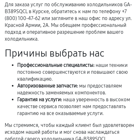
Для заказа услуг по обслуживанию холодильников GA-
Предоставленные детали подходят по
B389SQCL в Курске, обратитесь к нам по телефону +7
техническим параметрам и не имеют внешних
(800) 100-47-62 или загляните в наш офис по адресу ул.
дефектов.
Красной Армии, 2А. Мы обещаем профессиональный
подход и оперативное разрешение проблем вашего
Установка была выполнена нашим сервисным
холодильника.
центром.
При этом гарантия на сами комплектующие
Причины выбрать нас
остается на стороне производителя или
продавца. За качество сторонних деталей
Профессиональные специалисты:
наши техники
сервисный центр ответственности не несет.
постоянно совершенствуются и повышают свою
квалификацию.
Авторизованные запчасти:
мы предоставляем
надежность заменяемых компонентов.
Гарантия на услуги:
наша уверенность в высоком
качестве сервиса позволяет нам предоставлять
гарантию на все оказываемые услуги.
Мы стремимся, чтобы каждый клиент был удовлетворен
исходом нашей работы и мог снова наслаждаться
работой своего холодильника GA-B389SQCL.