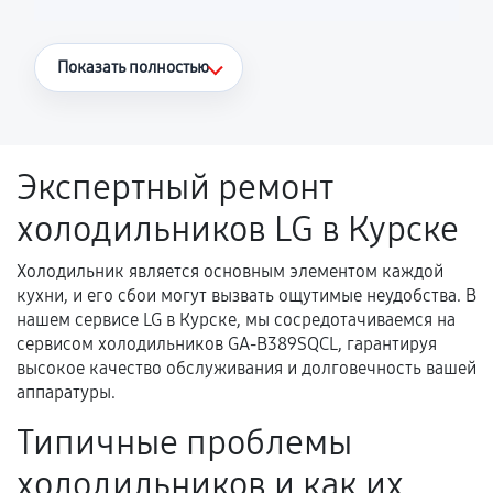
Что считается гарантийным случаем
Показать полностью
Повторное возникновение неисправности,
напрямую связанной с выполненным
ремонтом.
Экспертный ремонт
Поломка установленной детали при
холодильников LG в Курске
нормальной эксплуатации в течение
гарантийного срока.
Холодильник является основным элементом каждой
Несоответствие комплектующей заявленным
кухни, и его сбои могут вызвать ощутимые неудобства. В
техническим характеристикам.
нашем сервисе LG в Курске, мы сосредотачиваемся на
сервисом холодильников GA-B389SQCL, гарантируя
высокое качество обслуживания и долговечность вашей
аппаратуры.
Документы для подтверждения
гарантии
Типичные проблемы
Гарантийный талон.
холодильников и как их