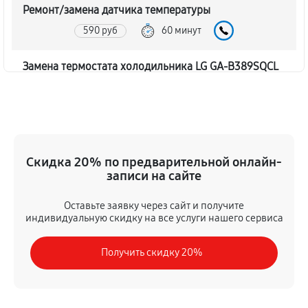
Ремонт/замена датчика температуры
590 руб
60 минут
Замена термостата холодильника LG GA-B389SQCL
450 руб
60 минут
Замена дефростера холодильника LG GA-B389SQCL
1310 руб
60 минут
Скидка 20% по предварительной онлайн-
записи на сайте
Замена мотор-компрессора
530 руб
60 минут
Оставьте заявку через сайт и получите
индивидуальную скидку на все услуги нашего сервиса
Ремонт испарителя холодильника LG GA-B389SQCL
Получить скидку 20%
590 руб
60 минут
Перевешивание дверей