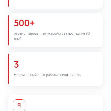
Замена фильтра осушителя
450 руб
60 минут
500+
Замена электросхемы холодильника LG GA-
отремонтированных устройств за последние 90
B499YECZ
дней
530 руб
60 минут
Замена нагревателя оттайки
3
450 руб
60 минут
минимальный опыт работы специалистов
📄