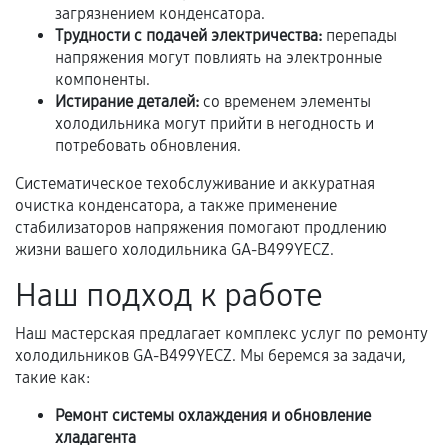
загрязнением конденсатора.
Трудности с подачей электричества:
перепады
В некоторых случаях возможно оформление
напряжения могут повлиять на электронные
расширенной гарантии. Стоимость, сроки и
компоненты.
условия продления согласовываются отдельно и
Истирание деталей:
со временем элементы
фиксируются в документах.
холодильника могут прийти в негодность и
потребовать обновления.
Систематическое техобслуживание и аккуратная
Когда гарантия не действует
очистка конденсатора, а также применение
стабилизаторов напряжения помогают продлению
Нарушение правил эксплуатации,
жизни вашего холодильника GA-B499YECZ.
механические повреждения, попадание влаги,
перегрев, коррозия.
Наш подход к работе
Самостоятельный ремонт или вмешательство
Наш мастерская предлагает комплекс услуг по ремонту
третьих лиц.
холодильников GA-B499YECZ. Мы беремся за задачи,
Естественный износ деталей, если иное не
такие как:
предусмотрено отдельно.
Ремонт системы охлаждения и обновление
Обращение после окончания гарантийного
хладагента