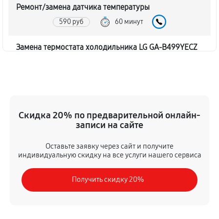
Ремонт/замена датчика температуры
590 руб
60 минут
Замена термостата холодильника LG GA-B499YECZ
450 руб
60 минут
Замена дефростера холодильника LG GA-B499YECZ
1310 руб
60 минут
Скидка 20% по предварительной онлайн-
записи на сайте
Замена мотор-компрессора
530 руб
60 минут
Оставьте заявку через сайт и получите
индивидуальную скидку на все услуги нашего сервиса
Ремонт испарителя холодильника LG GA-B499YECZ
Получить скидку 20%
590 руб
60 минут
Перевешивание дверей