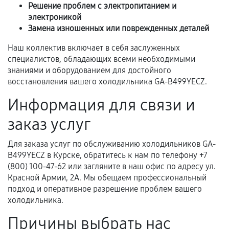
срока.
Решение проблем с электропитанием и
электроникой
Программные сбои, если это не указано в
Замена изношенных или поврежденных деталей
отдельных условиях.
Наш коллектив включает в себя заслуженных
специалистов, обладающих всеми необходимыми
знаниями и оборудованием для достойного
Если комплектующие куплены
восстановления вашего холодильника GA-B499YECZ.
самостоятельно
Информация для связи и
Гарантия на выполненные работы может
заказ услуг
сохраняться полностью или частично, если
соблюдены следующие условия:
Для заказа услуг по обслуживанию холодильников GA-
Предоставленные детали подходят по
B499YECZ в Курске, обратитесь к нам по телефону +7
техническим параметрам и не имеют внешних
(800) 100-47-62 или загляните в наш офис по адресу ул.
дефектов.
Красной Армии, 2А. Мы обещаем профессиональный
подход и оперативное разрешение проблем вашего
Установка была выполнена нашим сервисным
холодильника.
центром.
При этом гарантия на сами комплектующие
Причины выбрать нас
остается на стороне производителя или