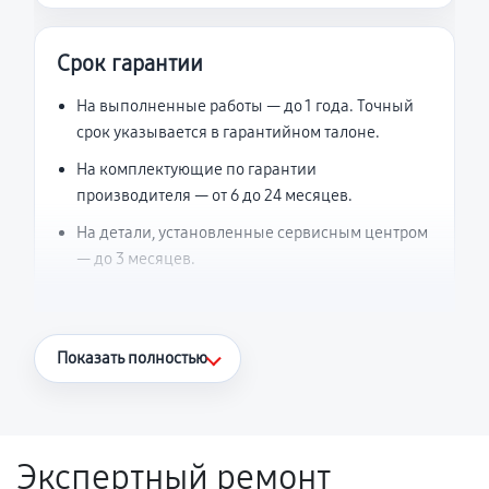
Срок гарантии
На выполненные работы — до 1 года. Точный
срок указывается в гарантийном талоне.
На комплектующие по гарантии
производителя — от 6 до 24 месяцев.
На детали, установленные сервисным центром
— до 3 месяцев.
Что считается гарантийным случаем
Показать полностью
Повторное возникновение неисправности,
напрямую связанной с выполненным
ремонтом.
Экспертный ремонт
Поломка установленной детали при