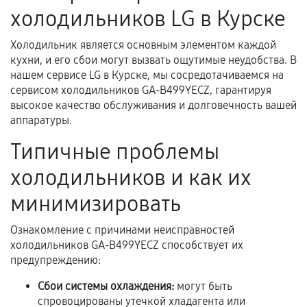
холодильников LG в Курске
нормальной эксплуатации в течение
гарантийного срока.
Холодильник является основным элементом каждой
Несоответствие комплектующей заявленным
кухни, и его сбои могут вызвать ощутимые неудобства. В
техническим характеристикам.
нашем сервисе LG в Курске, мы сосредотачиваемся на
сервисом холодильников GA-B499YECZ, гарантируя
высокое качество обслуживания и долговечность вашей
аппаратуры.
Документы для подтверждения
гарантии
Типичные проблемы
Гарантийный талон.
холодильников и как их
Акт выполненных работ с датой, перечнем
минимизировать
услуг и сроком гарантии.
Ознакомление с причинами неисправностей
Документы на установленные комплектующие
холодильников GA-B499YECZ способствует их
и кассовый чек.
предупреждению:
Сбои системы охлаждения:
могут быть
спровоцированы утечкой хладагента или
Расширенная гарантия