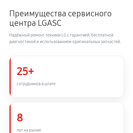
680 руб
60 минут
Преимущества сервисного
Устранение засора трубопровода
центра LGASC
720 руб
60 минут
Надёжный ремонт техники LG с гарантией, бесплатной
Ремонт датчика морозильного отделения
диагностикой и использованием оригинальных запчастей.
410 руб
60 минут
Прочистка дренажной системы
25+
800 руб
60 минут
сотрудников в штате
Замена трубопровода холодильника LG GA-
B499YECZ
1260 руб
60 минут
8
Замена ТЭН холодильника LG GA-B499YECZ
лет на рынке
450 руб
60 минут