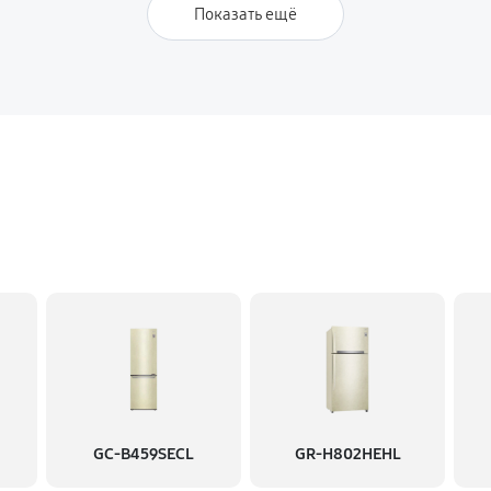
Показать ещё
GC-B459SECL
GR-H802HEHL