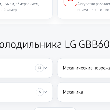
, шумом, обмерзанием,
Аккуратно работае
рой камер
внимательно относ
холодильника LG GBB6
Механические повреж
13
Механика
5