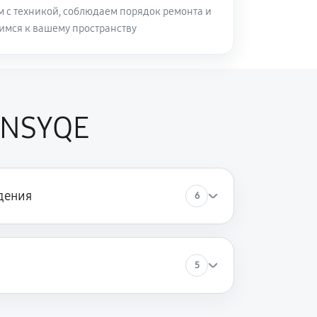
м с техникой, соблюдаем порядок ремонта и
имся к вашему пространству
0NSYQE
дения
6
5