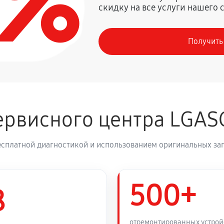
0%
скидку на все услуги нашего 
720 руб
Получить
410 руб
деления
800 руб
рвисного центра LGAS
1260 руб
ика LG GBB60NSYQE
есплатной диагностикой и использованием оригинальных зап
450 руб
B60NSYQE
500+
450 руб
8
530 руб
ика LG GBB60NSYQE
отремонтированных устрой