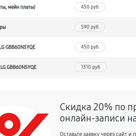
450 руб
ты, мейн платы)
590 руб
уры
450 руб
 LG GBB60NSYQE
1310 руб
а LG GBB60NSYQE
530 руб
Скидка 20% по п
590 руб
а LG GBB60NSYQE
онлайн-записи на
680 руб
Оставьте заявку через сайт и