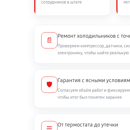
сотрудников в штате
лет
Замена нагревателя оттайки
Ремонт холодильников с то
📄
Проверяем компрессор, датчики, си
электронику, чтобы найти реальную
Гарантия с ясными условия
🛡️
Согласуем объём работ и фиксируем 
чтобы итог был понятен заранее
От термостата до утечки
☰