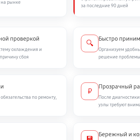
 на рынке
за последние 90 дней
450 руб
чной проверкой
Быстро приним
🔍
стему охлаждения и
Организуем удобный
 причину сбоя
решение проблемы
ми
Прозрачный ра
₽
обязательства по ремонту,
После диагностики
узлы требуют вним
Бережный и ко
💾