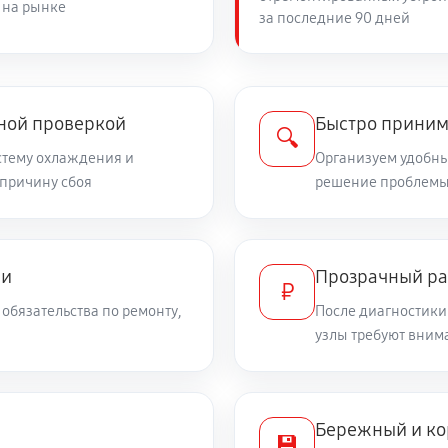
 на рынке
за последние 90 дней
450 руб
чной проверкой
Быстро приним
🔍
стему охлаждения и
Организуем удобный
 причину сбоя
решение проблемы
ми
Прозрачный ра
₽
обязательства по ремонту,
После диагностики
узлы требуют вним
Бережный и ко
💾