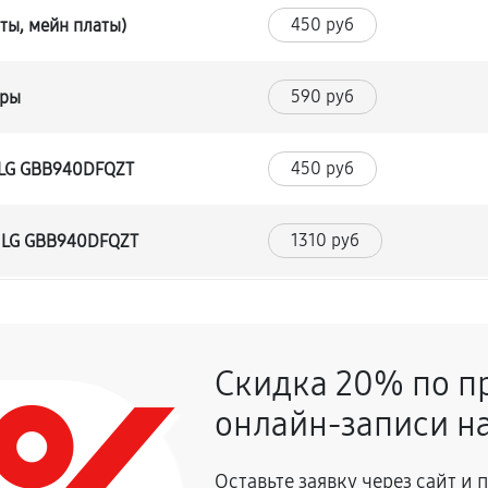
450 руб
ты, мейн платы)
590 руб
уры
450 руб
 LG GBB940DFQZT
1310 руб
а LG GBB940DFQZT
530 руб
Скидка 20% по п
590 руб
 LG GBB940DFQZT
онлайн-записи на
680 руб
Оставьте заявку через сайт и