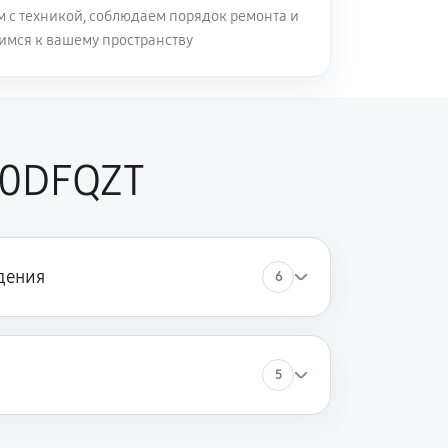
м с техникой, соблюдаем порядок ремонта и
имся к вашему пространству
40DFQZT
дения
6
5