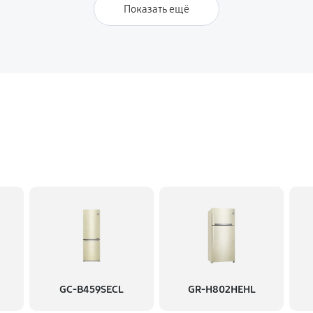
Показать ещё
GC-B459SECL
GR-H802HEHL