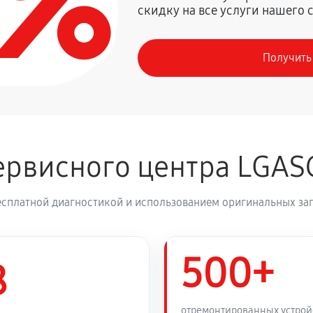
0%
скидку на все услуги нашего 
720 руб
Получить
410 руб
деления
800 руб
рвисного центра LGAS
1260 руб
ика LG GBB940DFQZT
есплатной диагностикой и использованием оригинальных зап
450 руб
B940DFQZT
500+
450 руб
8
530 руб
ика LG GBB940DFQZT
отремонтированных устрой