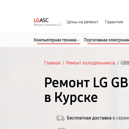
г. Курск
Ежедневно с 9:00 до 21:00
LG
ASC
Цены на ремонт
Гарантия
Ремонт техники LG
Компьютерная техника
Портативная электрони
Главная
/
Ремонт холодильников
/
GBB
Ремонт LG G
в Курске
Бесплатная доставка
в серви