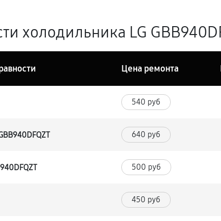
ти холодильника LG GBB940DF
равности
Цена ремонта
540 руб
640 руб
 GBB940DFQZT
500 руб
B940DFQZT
450 руб