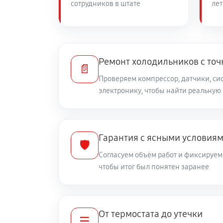
сотрудников в штате
лет
Замена нагревателя оттайки
Ремонт холодильников с то
📄
Проверяем компрессор, датчики, си
электронику, чтобы найти реальную
Гарантия с ясными условия
🛡️
Согласуем объём работ и фиксируем 
чтобы итог был понятен заранее
От термостата до утечки
☰