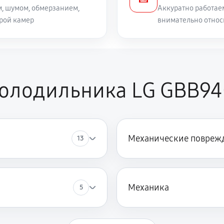
, шумом, обмерзанием,
Аккуратно работае
рой камер
внимательно относ
холодильника LG GBB9
Механические повреж
13
Механика
5