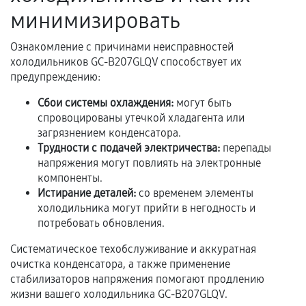
Акт выполненных работ с датой, перечнем
минимизировать
услуг и сроком гарантии.
Ознакомление с причинами неисправностей
Документы на установленные комплектующие
холодильников GC-B207GLQV способствует их
и кассовый чек.
предупреждению:
Сбои системы охлаждения:
могут быть
спровоцированы утечкой хладагента или
Расширенная гарантия
загрязнением конденсатора.
Трудности с подачей электричества:
перепады
В некоторых случаях возможно оформление
напряжения могут повлиять на электронные
расширенной гарантии. Стоимость, сроки и
компоненты.
условия продления согласовываются отдельно и
Истирание деталей:
со временем элементы
фиксируются в документах.
холодильника могут прийти в негодность и
потребовать обновления.
Систематическое техобслуживание и аккуратная
Когда гарантия не действует
очистка конденсатора, а также применение
стабилизаторов напряжения помогают продлению
Нарушение правил эксплуатации,
жизни вашего холодильника GC-B207GLQV.
механические повреждения, попадание влаги,