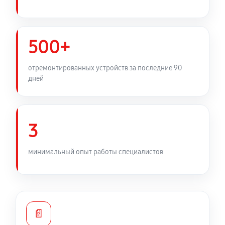
Замена фильтра осушителя
450 руб
60 минут
500+
Замена электросхемы холодильника LG GC-
отремонтированных устройств за последние 90
B207GLQV
дней
530 руб
60 минут
Замена нагревателя оттайки
3
450 руб
60 минут
минимальный опыт работы специалистов
📄