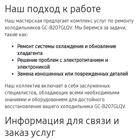
перегрев, коррозия.
Наш подход к работе
Самостоятельный ремонт или вмешательство
Наш мастерская предлагает комплекс услуг по ремонту
третьих лиц.
холодильников GC-B207GLQV. Мы беремся за задачи,
Естественный износ деталей, если иное не
такие как:
предусмотрено отдельно.
Ремонт системы охлаждения и обновление
Обращение после окончания гарантийного
хладагента
срока.
Решение проблем с электропитанием и
электроникой
Программные сбои, если это не указано в
Замена изношенных или поврежденных деталей
отдельных условиях.
Наш коллектив включает в себя заслуженных
специалистов, обладающих всеми необходимыми
знаниями и оборудованием для достойного
Если комплектующие куплены
восстановления вашего холодильника GC-B207GLQV.
самостоятельно
Информация для связи и
Гарантия на выполненные работы может
заказ услуг
сохраняться полностью или частично, если
соблюдены следующие условия: