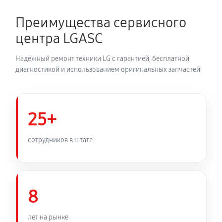
680 руб
60 минут
Преимущества сервисного
Устранение засора трубопровода
центра LGASC
720 руб
60 минут
Надёжный ремонт техники LG с гарантией, бесплатной
Ремонт датчика морозильного отделения
диагностикой и использованием оригинальных запчастей.
410 руб
60 минут
Прочистка дренажной системы
25+
800 руб
60 минут
сотрудников в штате
Замена трубопровода холодильника LG GC-
B207GLQV
1260 руб
60 минут
8
Замена ТЭН холодильника LG GC-B207GLQV
лет на рынке
450 руб
60 минут