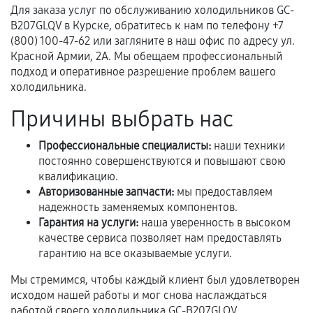
Для заказа услуг по обслуживанию холодильников GC-
Предоставленные детали подходят по
B207GLQV в Курске, обратитесь к нам по телефону +7
техническим параметрам и не имеют внешних
(800) 100-47-62 или загляните в наш офис по адресу ул.
дефектов.
Красной Армии, 2А. Мы обещаем профессиональный
подход и оперативное разрешение проблем вашего
Установка была выполнена нашим сервисным
холодильника.
центром.
При этом гарантия на сами комплектующие
Причины выбрать нас
остается на стороне производителя или
продавца. За качество сторонних деталей
Профессиональные специалисты:
наши техники
сервисный центр ответственности не несет.
постоянно совершенствуются и повышают свою
квалификацию.
Авторизованные запчасти:
мы предоставляем
надежность заменяемых компонентов.
Гарантия на услуги:
наша уверенность в высоком
качестве сервиса позволяет нам предоставлять
гарантию на все оказываемые услуги.
Мы стремимся, чтобы каждый клиент был удовлетворен
исходом нашей работы и мог снова наслаждаться
работой своего холодильника GC-B207GLQV.