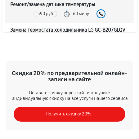
Ремонт/замена датчика температуры
590 руб
60 минут
Замена термостата холодильника LG GC-B207GLQV
450 руб
60 минут
Замена дефростера холодильника LG GC-B207GLQV
1310 руб
60 минут
Скидка 20% по предварительной онлайн-
записи на сайте
Замена мотор-компрессора
530 руб
60 минут
Оставьте заявку через сайт и получите
индивидуальную скидку на все услуги нашего сервиса
Ремонт испарителя холодильника LG GC-B207GLQV
Получить скидку 20%
590 руб
60 минут
Перевешивание дверей