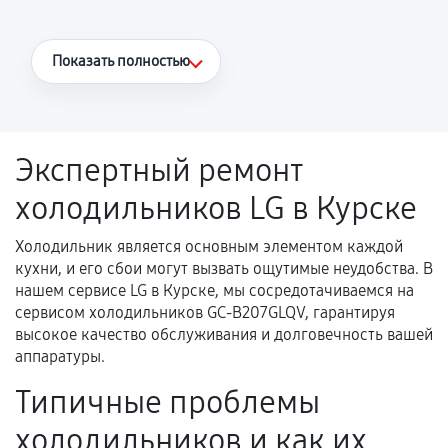
Что считается гарантийным случаем
Показать полностью
Повторное возникновение неисправности,
напрямую связанной с выполненным
ремонтом.
Экспертный ремонт
Поломка установленной детали при
холодильников LG в Курске
нормальной эксплуатации в течение
гарантийного срока.
Холодильник является основным элементом каждой
Несоответствие комплектующей заявленным
кухни, и его сбои могут вызвать ощутимые неудобства. В
техническим характеристикам.
нашем сервисе LG в Курске, мы сосредотачиваемся на
сервисом холодильников GC-B207GLQV, гарантируя
высокое качество обслуживания и долговечность вашей
аппаратуры.
Документы для подтверждения
гарантии
Типичные проблемы
Гарантийный талон.
холодильников и как их