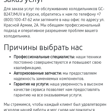
соблюдены следующие условия:
Для заказа услуг по обслуживанию холодильников GC-
Предоставленные детали подходят по
B247JMUV в Курске, обратитесь к нам по телефону +7
техническим параметрам и не имеют внешних
(800) 100-47-62 или загляните в наш офис по адресу ул.
дефектов.
Красной Армии, 2А. Мы обещаем профессиональный
подход и оперативное разрешение проблем вашего
Установка была выполнена нашим сервисным
холодильника.
центром.
При этом гарантия на сами комплектующие
Причины выбрать нас
остается на стороне производителя или
продавца. За качество сторонних деталей
Профессиональные специалисты:
наши техники
сервисный центр ответственности не несет.
постоянно совершенствуются и повышают свою
квалификацию.
Авторизованные запчасти:
мы предоставляем
надежность заменяемых компонентов.
Гарантия на услуги:
наша уверенность в высоком
качестве сервиса позволяет нам предоставлять
гарантию на все оказываемые услуги.
Мы стремимся, чтобы каждый клиент был удовлетворен
исходом нашей работы и мог снова наслаждаться