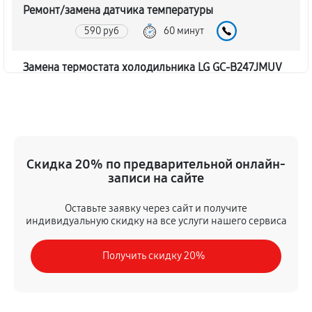
Ремонт/замена датчика температуры
590 руб
60 минут
Замена термостата холодильника LG GC-B247JMUV
450 руб
60 минут
Замена дефростера холодильника LG GC-B247JMUV
1310 руб
60 минут
Скидка 20% по предварительной онлайн-
записи на сайте
Замена мотор-компрессора
530 руб
60 минут
Оставьте заявку через сайт и получите
индивидуальную скидку на все услуги нашего сервиса
Ремонт испарителя холодильника LG GC-B247JMUV
Получить скидку 20%
590 руб
60 минут
Перевешивание дверей