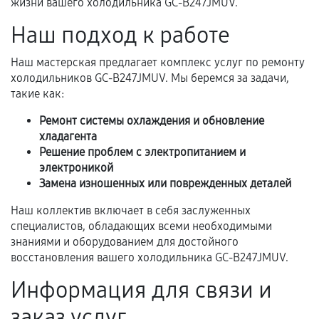
жизни вашего холодильника GC-B247JMUV.
механические повреждения, попадание влаги,
перегрев, коррозия.
Наш подход к работе
Самостоятельный ремонт или вмешательство
Наш мастерская предлагает комплекс услуг по ремонту
третьих лиц.
холодильников GC-B247JMUV. Мы беремся за задачи,
Естественный износ деталей, если иное не
такие как:
предусмотрено отдельно.
Ремонт системы охлаждения и обновление
Обращение после окончания гарантийного
хладагента
срока.
Решение проблем с электропитанием и
электроникой
Программные сбои, если это не указано в
Замена изношенных или поврежденных деталей
отдельных условиях.
Наш коллектив включает в себя заслуженных
специалистов, обладающих всеми необходимыми
знаниями и оборудованием для достойного
Если комплектующие куплены
восстановления вашего холодильника GC-B247JMUV.
самостоятельно
Информация для связи и
Гарантия на выполненные работы может
заказ услуг
сохраняться полностью или частично, если